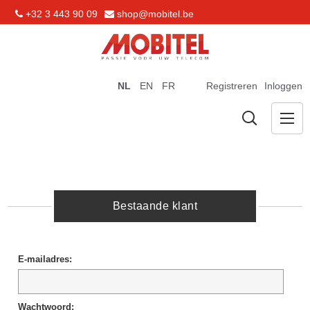
+32 3 443 90 09
shop@mobitel.be
NL
EN
FR
Registreren
Inloggen
Bestaande klant
E-mailadres:
Wachtwoord: