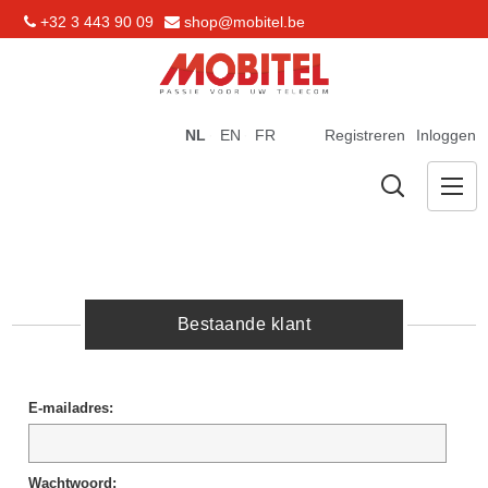
+32 3 443 90 09
shop@mobitel.be
NL
EN
FR
Registreren
Inloggen
Bestaande klant
E-mailadres:
Wachtwoord: