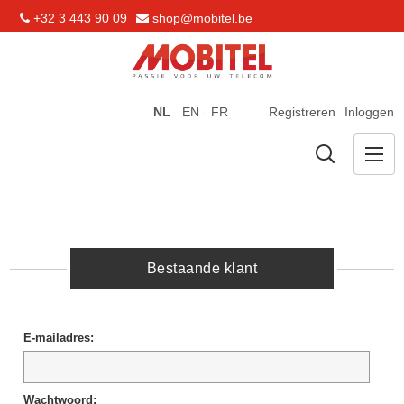
+32 3 443 90 09
shop@mobitel.be
NL
EN
FR
Registreren
Inloggen
Bestaande klant
E-mailadres:
Wachtwoord: