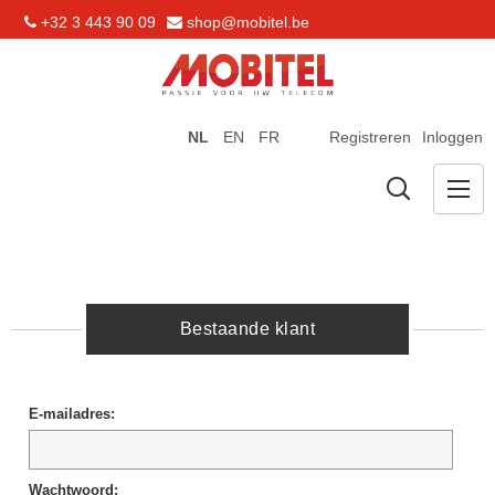
+32 3 443 90 09
shop@mobitel.be
NL
EN
FR
Registreren
Inloggen
Bestaande klant
E-mailadres:
Wachtwoord: