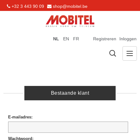
+32 3 443 90 09
shop@mobitel.be
NL
EN
FR
Registreren
Inloggen
Bestaande klant
E-mailadres:
Wachtwoord: