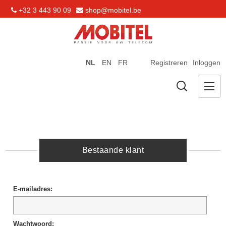
+32 3 443 90 09
shop@mobitel.be
NL
EN
FR
Registreren
Inloggen
Bestaande klant
E-mailadres:
Wachtwoord: