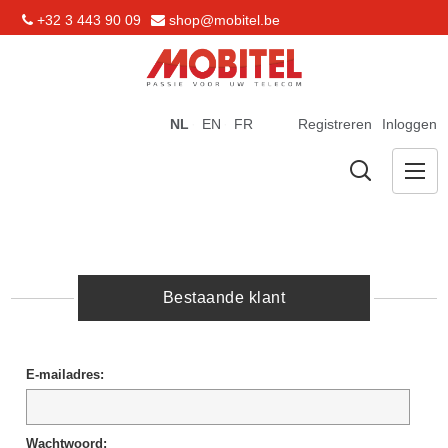
+32 3 443 90 09
shop@mobitel.be
NL
EN
FR
Registreren
Inloggen
Bestaande klant
E-mailadres:
Wachtwoord: