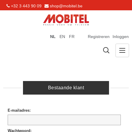
+32 3 443 90 09
shop@mobitel.be
NL
EN
FR
Registreren
Inloggen
Bestaande klant
E-mailadres:
Wachtwoord: