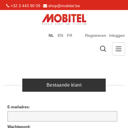
+32 3 443 90 09
shop@mobitel.be
NL
EN
FR
Registreren
Inloggen
Bestaande klant
E-mailadres:
Wachtwoord: