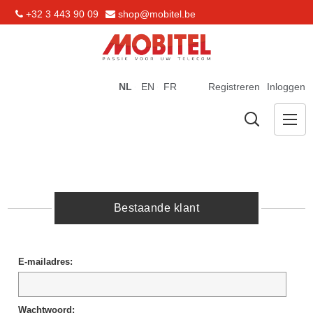
+32 3 443 90 09
shop@mobitel.be
NL
EN
FR
Registreren
Inloggen
Bestaande klant
E-mailadres:
Wachtwoord: