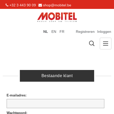
+32 3 443 90 09
shop@mobitel.be
NL
EN
FR
Registreren
Inloggen
Bestaande klant
E-mailadres:
Wachtwoord: