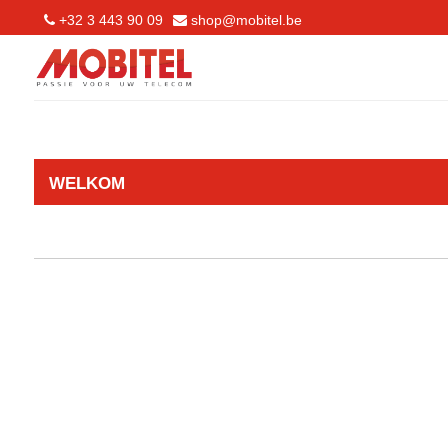
+32 3 443 90 09
shop@mobitel.be
WELKOM