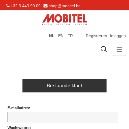
+32 3 443 90 09
shop@mobitel.be
NL
EN
FR
Registreren
Inloggen
Bestaande klant
E-mailadres:
Wachtwoord: