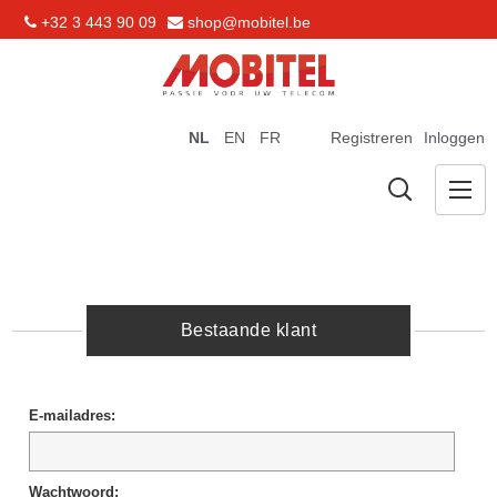
+32 3 443 90 09
shop@mobitel.be
NL
EN
FR
Registreren
Inloggen
Bestaande klant
E-mailadres:
Wachtwoord: