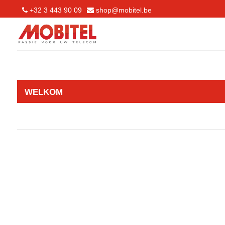
+32 3 443 90 09
shop@mobitel.be
WELKOM