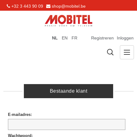
+32 3 443 90 09
shop@mobitel.be
NL
EN
FR
Registreren
Inloggen
Bestaande klant
E-mailadres:
Wachtwoord: