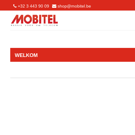
+32 3 443 90 09
shop@mobitel.be
WELKOM