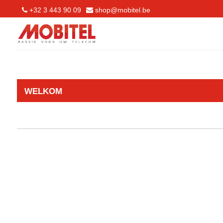
+32 3 443 90 09
shop@mobitel.be
WELKOM