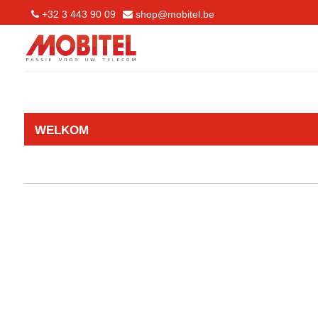
+32 3 443 90 09
shop@mobitel.be
WELKOM