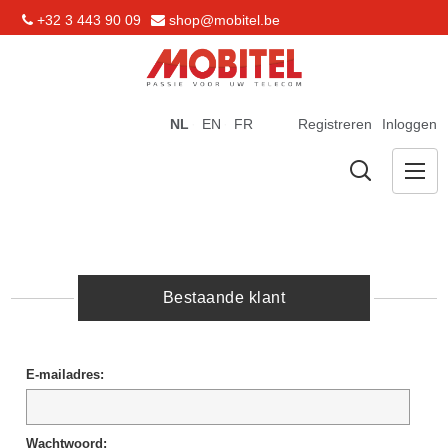
+32 3 443 90 09
shop@mobitel.be
NL
EN
FR
Registreren
Inloggen
Bestaande klant
E-mailadres:
Wachtwoord: