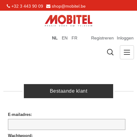
+32 3 443 90 09
shop@mobitel.be
NL
EN
FR
Registreren
Inloggen
Bestaande klant
E-mailadres:
Wachtwoord: