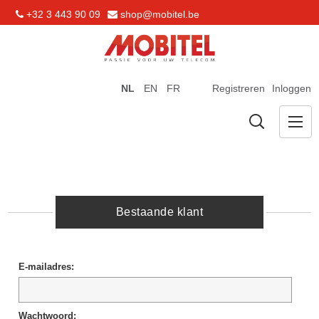
+32 3 443 90 09
shop@mobitel.be
NL
EN
FR
Registreren
Inloggen
Bestaande klant
E-mailadres:
Wachtwoord: