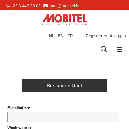
+32 3 443 90 09
shop@mobitel.be
NL
EN
FR
Registreren
Inloggen
Bestaande klant
E-mailadres:
Wachtwoord: