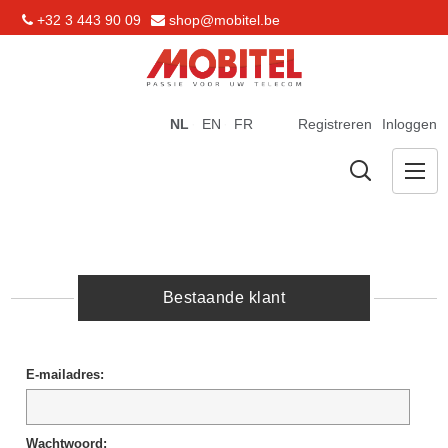
+32 3 443 90 09
shop@mobitel.be
NL
EN
FR
Registreren
Inloggen
Bestaande klant
E-mailadres:
Wachtwoord: