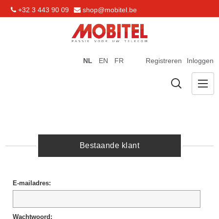
+32 3 443 90 09
shop@mobitel.be
NL
EN
FR
Registreren
Inloggen
Bestaande klant
E-mailadres:
Wachtwoord: