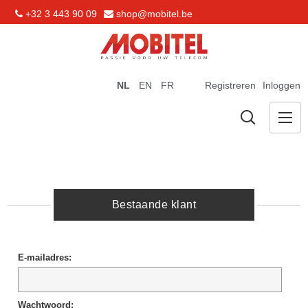
+32 3 443 90 09
shop@mobitel.be
NL
EN
FR
Registreren
Inloggen
Bestaande klant
E-mailadres:
Wachtwoord: