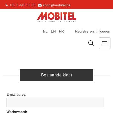
+32 3 443 90 09
shop@mobitel.be
NL
EN
FR
Registreren
Inloggen
Bestaande klant
E-mailadres:
Wachtwoord: