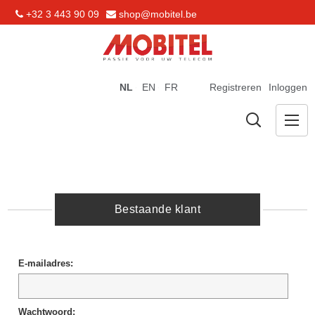
+32 3 443 90 09
shop@mobitel.be
NL
EN
FR
Registreren
Inloggen
Bestaande klant
E-mailadres:
Wachtwoord: