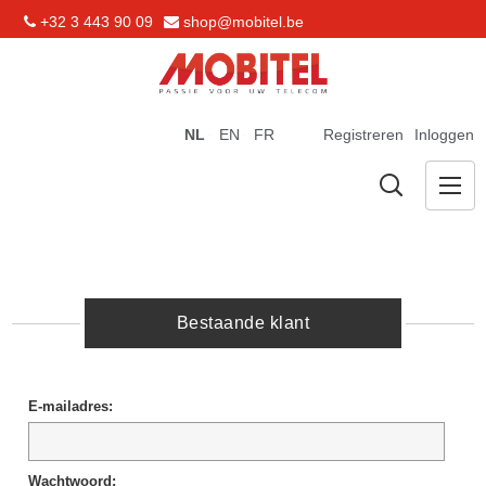
+32 3 443 90 09
shop@mobitel.be
NL
EN
FR
Registreren
Inloggen
Bestaande klant
E-mailadres:
Wachtwoord: