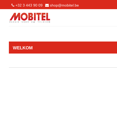
+32 3 443 90 09
shop@mobitel.be
WELKOM