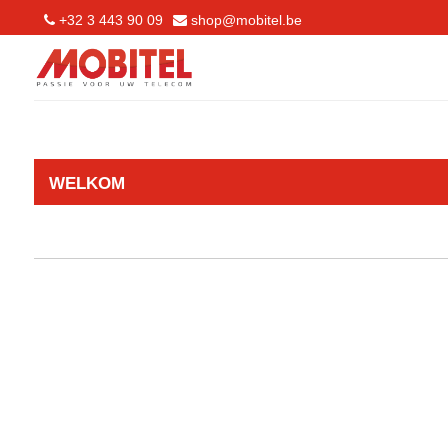
+32 3 443 90 09
shop@mobitel.be
WELKOM