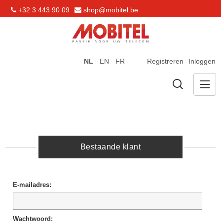
+32 3 443 90 09
shop@mobitel.be
NL
EN
FR
Registreren
Inloggen
Bestaande klant
E-mailadres:
Wachtwoord: