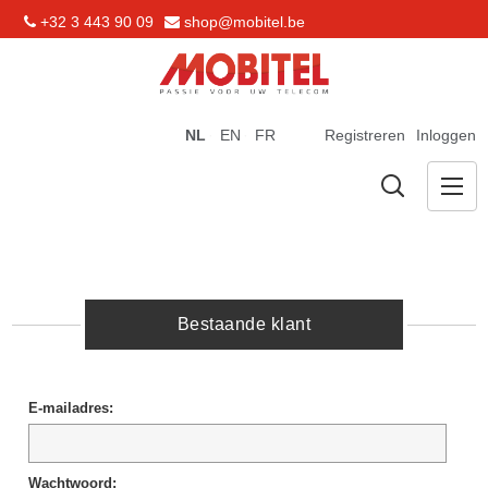
+32 3 443 90 09
shop@mobitel.be
NL
EN
FR
Registreren
Inloggen
Bestaande klant
E-mailadres:
Wachtwoord: