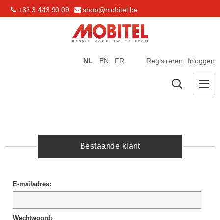
+32 3 443 90 09
shop@mobitel.be
NL
EN
FR
Registreren
Inloggen
Bestaande klant
E-mailadres:
Wachtwoord: