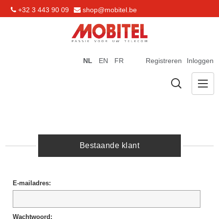
+32 3 443 90 09
shop@mobitel.be
NL
EN
FR
Registreren
Inloggen
Bestaande klant
E-mailadres:
Wachtwoord: