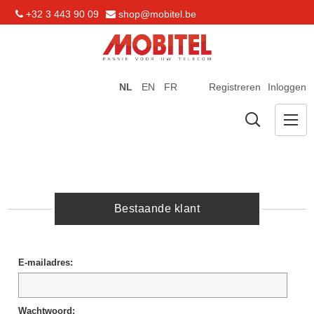
+32 3 443 90 09
shop@mobitel.be
NL
EN
FR
Registreren
Inloggen
Bestaande klant
E-mailadres:
Wachtwoord: