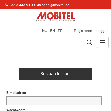
+32 3 443 90 09
shop@mobitel.be
NL
EN
FR
Registreren
Inloggen
Bestaande klant
E-mailadres:
Wachtwoord: