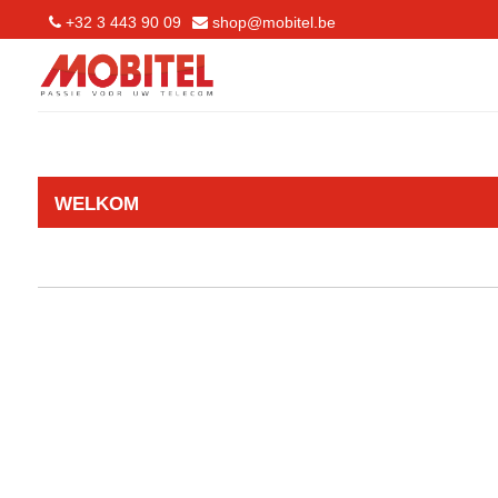
+32 3 443 90 09
shop@mobitel.be
WELKOM