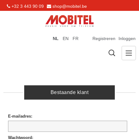
+32 3 443 90 09
shop@mobitel.be
NL
EN
FR
Registreren
Inloggen
Bestaande klant
E-mailadres:
Wachtwoord: