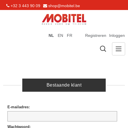
+32 3 443 90 09
shop@mobitel.be
NL
EN
FR
Registreren
Inloggen
Bestaande klant
E-mailadres:
Wachtwoord: