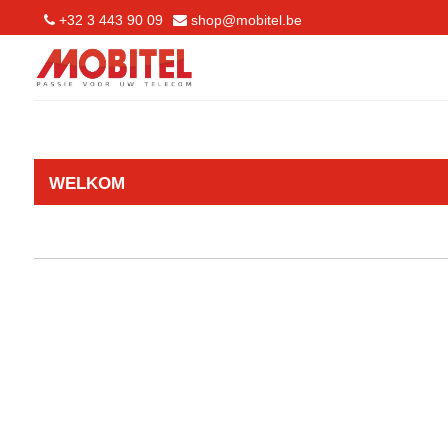
+32 3 443 90 09
shop@mobitel.be
WELKOM