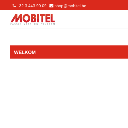
+32 3 443 90 09
shop@mobitel.be
WELKOM