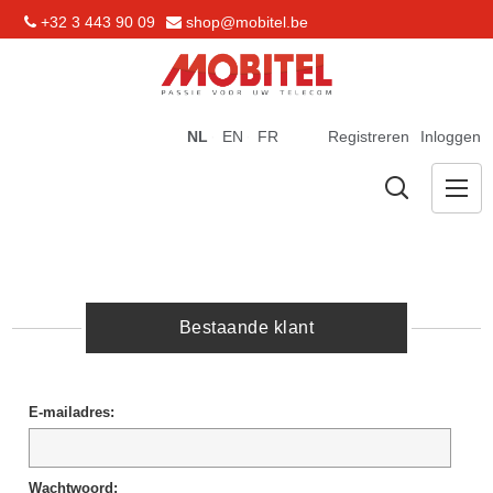
+32 3 443 90 09
shop@mobitel.be
NL
EN
FR
Registreren
Inloggen
Bestaande klant
E-mailadres:
Wachtwoord: