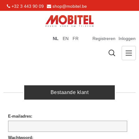
+32 3 443 90 09
shop@mobitel.be
NL
EN
FR
Registreren
Inloggen
Bestaande klant
E-mailadres:
Wachtwoord: