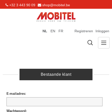
+32 3 443 90 09
shop@mobitel.be
NL
EN
FR
Registreren
Inloggen
Bestaande klant
E-mailadres:
Wachtwoord: