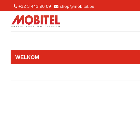
+32 3 443 90 09
shop@mobitel.be
WELKOM