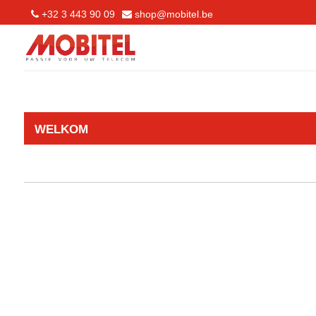
+32 3 443 90 09
shop@mobitel.be
WELKOM