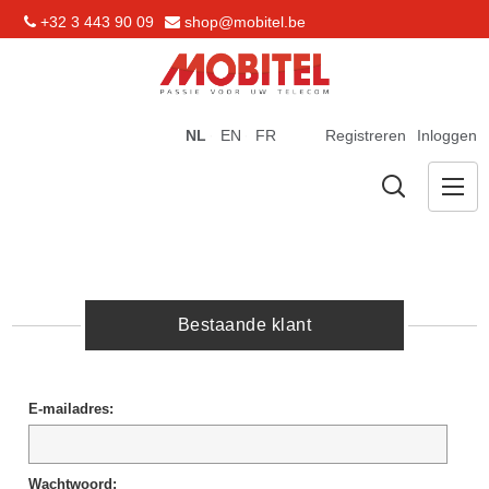
+32 3 443 90 09
shop@mobitel.be
NL
EN
FR
Registreren
Inloggen
Bestaande klant
E-mailadres:
Wachtwoord: