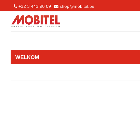
+32 3 443 90 09
shop@mobitel.be
WELKOM