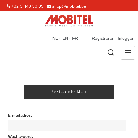
+32 3 443 90 09
shop@mobitel.be
NL
EN
FR
Registreren
Inloggen
Bestaande klant
E-mailadres:
Wachtwoord: